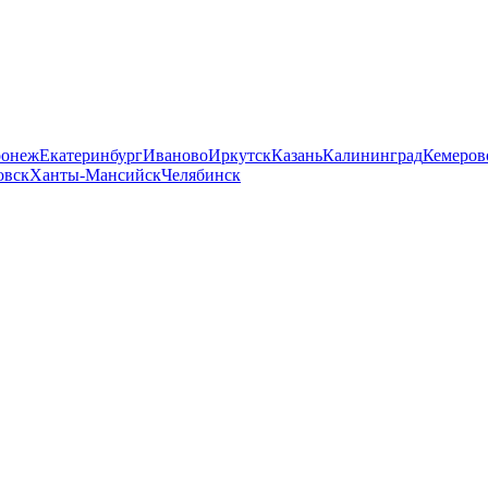
ронеж
Екатеринбург
Иваново
Иркутск
Казань
Калининград
Кемеров
овск
Ханты-Мансийск
Челябинск