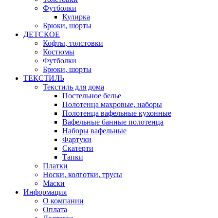
Футболки
Кулирка
Брюки, шорты
ДЕТСКОЕ
Кофты, толстовки
Костюмы
Футболки
Брюки, шорты
ТЕКСТИЛЬ
Текстиль для дома
Постельное белье
Полотенца махровые, наборы
Полотенца вафельные кухонные
Вафельные банные полотенца
Наборы вафельные
Фартуки
Скатерти
Тапки
Платки
Носки, колготки, трусы
Маски
Информация
О компании
Оплата