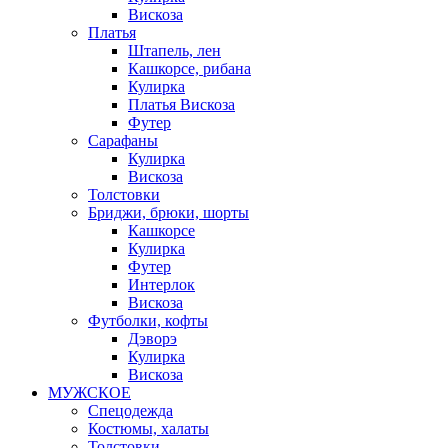
Вискоза
Платья
Штапель, лен
Кашкорсе, рибана
Кулирка
Платья Вискоза
Футер
Сарафаны
Кулирка
Вискоза
Толстовки
Бриджи, брюки, шорты
Кашкорсе
Кулирка
Футер
Интерлок
Вискоза
Футболки, кофты
Дэворэ
Кулирка
Вискоза
МУЖСКОЕ
Спецодежда
Костюмы, халаты
Толстовки