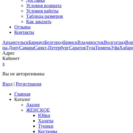
Доставка
Условия возврата
Условия работы
Таблица размеров
Как заказать
Отзывы
Контакты
Архангельск
Барнаул
Белгород
Брянск
Владивосток
Волгоград
Во
на-Дону
Самара
Санкт-Петербург
Саратов
Тула
Тюмень
Уфа
Хабар
Адрес
Кабинет
x
Вы не авторизованы
Вход
|
Регистрация
Главная
Каталог
Акция
ЖЕНСКОЕ
Юбки
Халаты
Туники
Костюмы