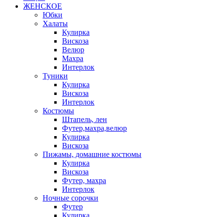
ЖЕНСКОЕ
Юбки
Халаты
Кулирка
Вискоза
Велюр
Махра
Интерлок
Туники
Кулирка
Вискоза
Интерлок
Костюмы
Штапель, лен
Футер,махра,велюр
Кулирка
Вискоза
Пижамы, домашние костюмы
Кулирка
Вискоза
Футер, махра
Интерлок
Ночные сорочки
Футер
Кулирка