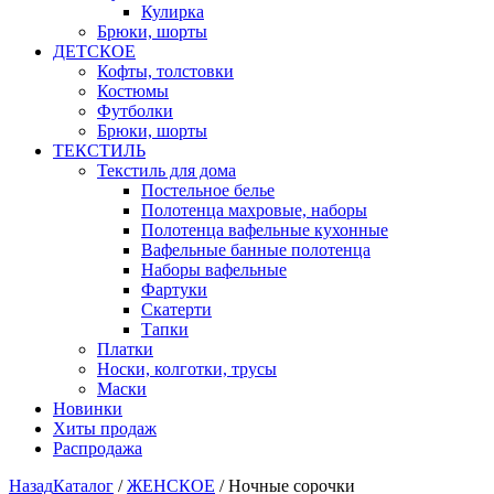
Кулирка
Брюки, шорты
ДЕТСКОЕ
Кофты, толстовки
Костюмы
Футболки
Брюки, шорты
ТЕКСТИЛЬ
Текстиль для дома
Постельное белье
Полотенца махровые, наборы
Полотенца вафельные кухонные
Вафельные банные полотенца
Наборы вафельные
Фартуки
Скатерти
Тапки
Платки
Носки, колготки, трусы
Маски
Новинки
Хиты продаж
Распродажа
Назад
Каталог
/
ЖЕНСКОЕ
/
Ночные сорочки