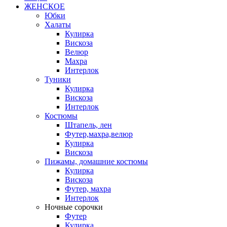
ЖЕНСКОЕ
Юбки
Халаты
Кулирка
Вискоза
Велюр
Махра
Интерлок
Туники
Кулирка
Вискоза
Интерлок
Костюмы
Штапель, лен
Футер,махра,велюр
Кулирка
Вискоза
Пижамы, домашние костюмы
Кулирка
Вискоза
Футер, махра
Интерлок
Ночные сорочки
Футер
Кулирка