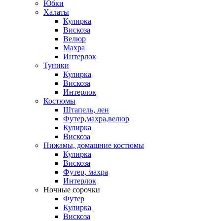
Юбки
Халаты
Кулирка
Вискоза
Велюр
Махра
Интерлок
Туники
Кулирка
Вискоза
Интерлок
Костюмы
Штапель, лен
Футер,махра,велюр
Кулирка
Вискоза
Пижамы, домашние костюмы
Кулирка
Вискоза
Футер, махра
Интерлок
Ночные сорочки
Футер
Кулирка
Вискоза