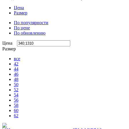
Цена
Размер
По популярности
По цене
По обновлению
Цена
Размер
все
42
44
46
48
50
52
54
56
58
60
62