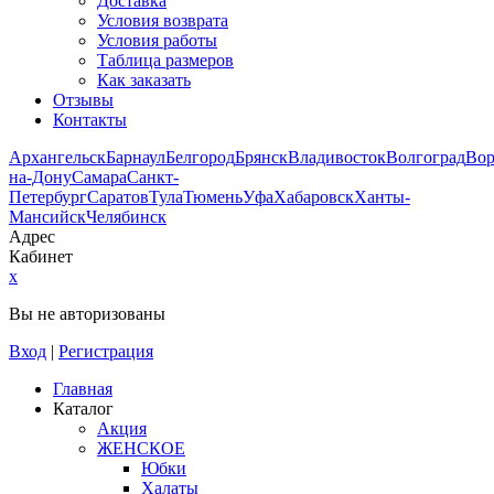
Доставка
Условия возврата
Условия работы
Таблица размеров
Как заказать
Отзывы
Контакты
Архангельск
Барнаул
Белгород
Брянск
Владивосток
Волгоград
Во
на-Дону
Самара
Санкт-
Петербург
Саратов
Тула
Тюмень
Уфа
Хабаровск
Ханты-
Мансийск
Челябинск
Адрес
Кабинет
x
Вы не авторизованы
Вход
|
Регистрация
Главная
Каталог
Акция
ЖЕНСКОЕ
Юбки
Халаты