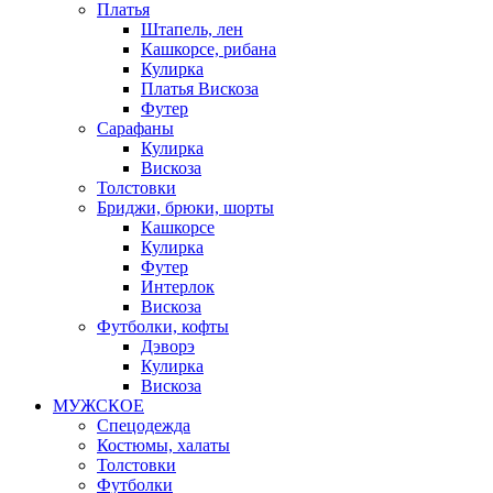
Платья
Штапель, лен
Кашкорсе, рибана
Кулирка
Платья Вискоза
Футер
Сарафаны
Кулирка
Вискоза
Толстовки
Бриджи, брюки, шорты
Кашкорсе
Кулирка
Футер
Интерлок
Вискоза
Футболки, кофты
Дэворэ
Кулирка
Вискоза
МУЖСКОЕ
Спецодежда
Костюмы, халаты
Толстовки
Футболки