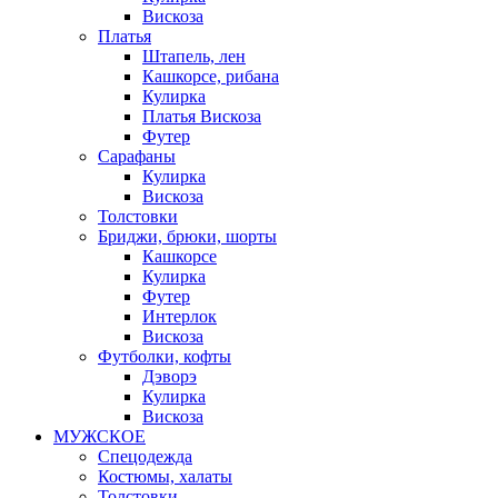
Вискоза
Платья
Штапель, лен
Кашкорсе, рибана
Кулирка
Платья Вискоза
Футер
Сарафаны
Кулирка
Вискоза
Толстовки
Бриджи, брюки, шорты
Кашкорсе
Кулирка
Футер
Интерлок
Вискоза
Футболки, кофты
Дэворэ
Кулирка
Вискоза
МУЖСКОЕ
Спецодежда
Костюмы, халаты
Толстовки