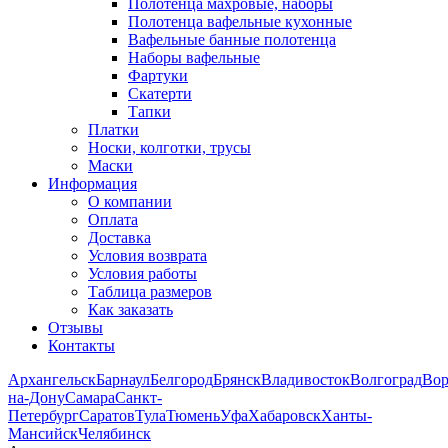
Полотенца махровые, наборы
Полотенца вафельные кухонные
Вафельные банные полотенца
Наборы вафельные
Фартуки
Скатерти
Тапки
Платки
Носки, колготки, трусы
Маски
Информация
О компании
Оплата
Доставка
Условия возврата
Условия работы
Таблица размеров
Как заказать
Отзывы
Контакты
Архангельск
Барнаул
Белгород
Брянск
Владивосток
Волгоград
Во
на-Дону
Самара
Санкт-
Петербург
Саратов
Тула
Тюмень
Уфа
Хабаровск
Ханты-
Мансийск
Челябинск