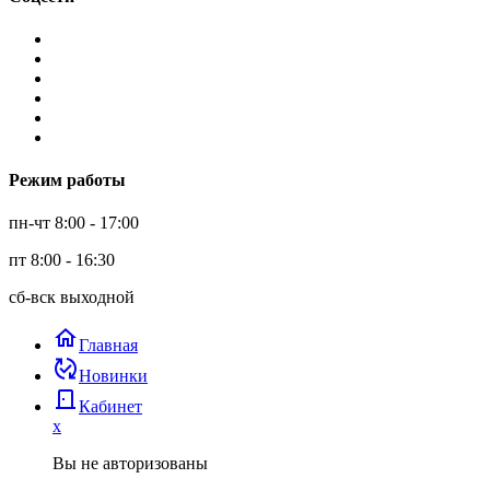
Режим работы
пн-чт 8:00 - 17:00
пт 8:00 - 16:30
сб-вск выходной
home
Главная
published_with_changes
Новинки
door_back
Кабинет
x
Вы не авторизованы