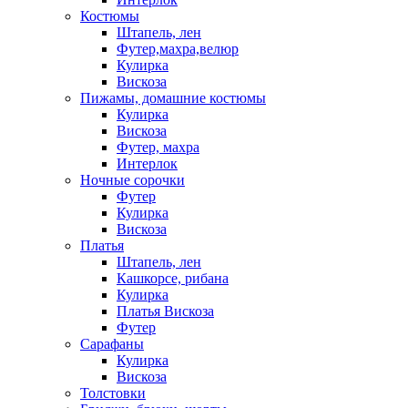
Костюмы
Штапель, лен
Футер,махра,велюр
Кулирка
Вискоза
Пижамы, домашние костюмы
Кулирка
Вискоза
Футер, махра
Интерлок
Ночные сорочки
Футер
Кулирка
Вискоза
Платья
Штапель, лен
Кашкорсе, рибана
Кулирка
Платья Вискоза
Футер
Сарафаны
Кулирка
Вискоза
Толстовки